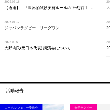
2026.07.18
20
【通達】 「世界的試験実施ルールの正式採用・競
技規則改正に関して」（競技運営）
2026.01.17
20
ジャパンラグビー リーグワン 東
2
京サンゴリアスｖｓ三重ホンダヒート
2025.09.5
20
大野均氏(元日本代表) 講演会について
2
活動報告
コーチ/レフェリー委員会
女子ラグビー