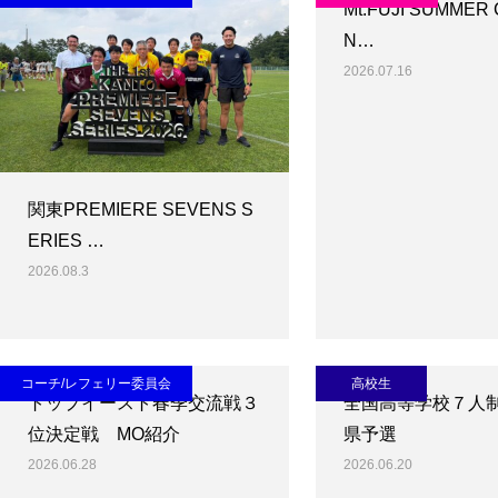
Mt.FUJI SUMMER 
N…
2026.07.16
関東PREMIERE SEVENS S
ERIES …
2026.08.3
コーチ/レフェリー委員会
高校生
トップイースト春季交流戦３
全国高等学校７人
位決定戦 MO紹介
県予選
2026.06.28
2026.06.20