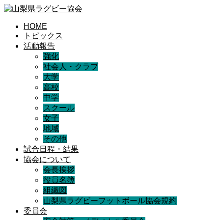
HOME
トピックス
活動報告
強化
社会人・クラブ
大学
高校
中学
スクール
女子
地域
その他
試合日程・結果
協会について
会長挨拶
役員名簿
組織図
山梨県ラグビーフットボール協会規約
委員会