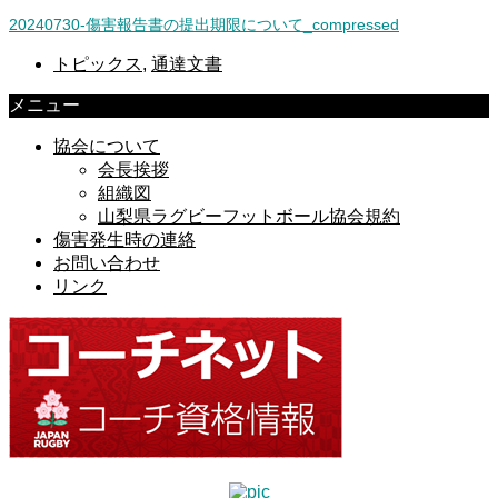
20240730-傷害報告書の提出期限について_compressed
トピックス
,
通達文書
メニュー
協会について
会長挨拶
組織図
山梨県ラグビーフットボール協会規約
傷害発生時の連絡
お問い合わせ
リンク