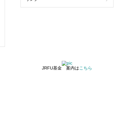
JRFU基金 案内は
こちら